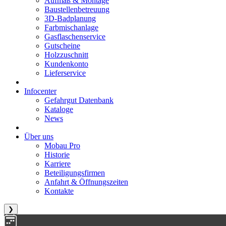
Aufmaß & Montage
Baustellenbetreuung
3D-Badplanung
Farbmischanlage
Gasflaschenservice
Gutscheine
Holzzuschnitt
Kundenkonto
Lieferservice
Infocenter
Gefahrgut Datenbank
Kataloge
News
Über uns
Mobau Pro
Historie
Karriere
Beteiligungsfirmen
Anfahrt & Öffnungszeiten
Kontakte
❯