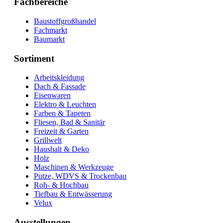
Fachbereiche
Baustoffgroßhandel
Fachmarkt
Baumarkt
Sortiment
Arbeitskleidung
Dach & Fassade
Eisenwaren
Elektro & Leuchten
Farben & Tapeten
Fliesen, Bad & Sanitär
Freizeit & Garten
Grillwelt
Haushalt & Deko
Holz
Maschinen & Werkzeuge
Putze, WDVS & Trockenbau
Roh- & Hochbau
Tiefbau & Entwässerung
Velux
Ausstellungen